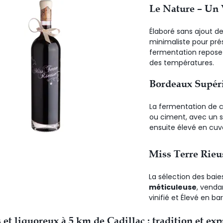
Le Nature – Un 
Élaboré sans ajout d
minimaliste pour prés
fermentation repose 
des températures.
Bordeaux Supéri
La fermentation de 
ou ciment, avec un su
ensuite élevé en cuv
Miss Terre Rieu
La sélection des bai
méticuleuse
, venda
vinifié et Élevé en bar
et liquoreux à 5 km de Cadillac : tradition et exp