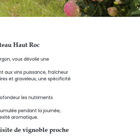
âteau Haut Roc
Targon, vous dévoile une
nt aux vins puissance, fraîcheur
res et graveleux, une spécificité
profondeur les nutriments
ccumulée pendant la journée,
lexité aromatique.
visite de vignoble proche