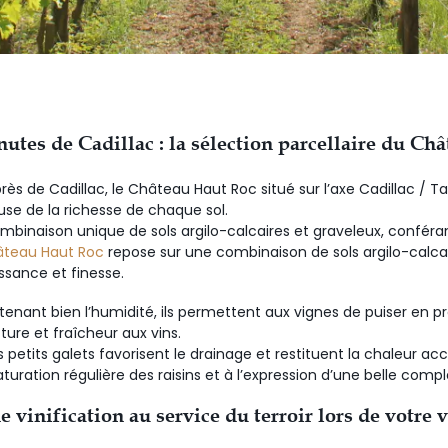
nutes de Cadillac : la sélection parcellaire du Ch
près de Cadillac, le Château Haut Roc situé sur l’axe Cadillac / 
euse de la richesse de chaque sol.
 combinaison unique de sols argilo-calcaires et graveleux, conféra
hâteau Haut Roc
repose sur une combinaison de sols argilo-calcai
issance et finesse.
etenant bien l’humidité, ils permettent aux vignes de puiser en 
ture et fraîcheur aux vins.
s petits galets favorisent le drainage et restituent la chaleur a
turation régulière des raisins et à l’expression d’une belle comp
 vinification au service du terroir lors de votre 