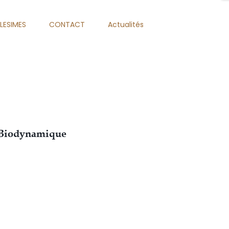
LLESIMES
CONTACT
Actualités
t Biodynamique
e pour boire du mauvais vin.
on Goethe