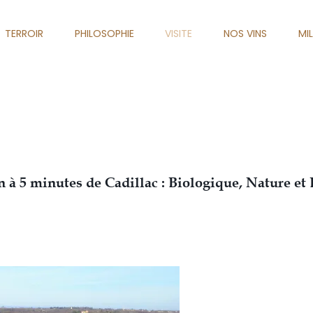
TERROIR
PHILOSOPHIE
VISITE
NOS VINS
MI
n à 5 minutes de Cadillac : Biologique, Nature e
La vie est trop court
Johann Wolfgang v