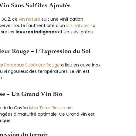
Vin Sans Sulfites Ajoutés
e SO2, ce
vin nature
suit une vinification
erver toute l'authenticité d'un
vin naturel
. La
sur les
levures indigènes
et un suivi précis
eur Rouge – L’Expression du Sol
ce
Bordeaux Supérieur Rouge
a lieu en cuve inox
ivi rigoureux des températures. Le vin est
e.
se – Un Grand Vin Bio
es de la Cuvée
Miss Terre Rieuse
est
ngées à maturité optimale. Ce Grand Vin est
rique.
ression du terroir