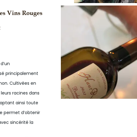
les Vins Rouges
t
 d’un
é principalement
on. Cultivées en
leurs racines dans
aptant ainsi toute
he permet d’obtenir
vec sincérité la